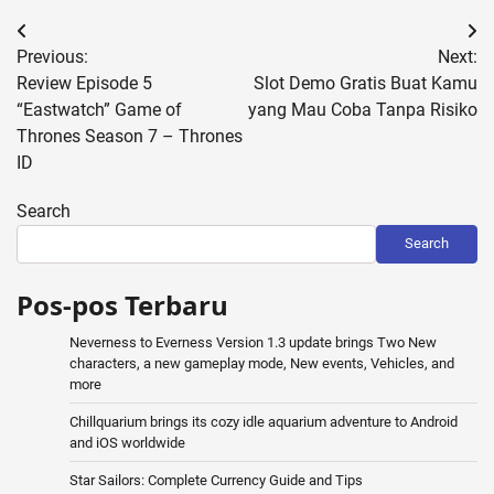
Post
Previous:
Next:
navigation
Review Episode 5
Slot Demo Gratis Buat Kamu
“Eastwatch” Game of
yang Mau Coba Tanpa Risiko
Thrones Season 7 – Thrones
ID
Search
Search
Pos-pos Terbaru
Neverness to Everness Version 1.3 update brings Two New
characters, a new gameplay mode, New events, Vehicles, and
more
Chillquarium brings its cozy idle aquarium adventure to Android
and iOS worldwide
Star Sailors: Complete Currency Guide and Tips