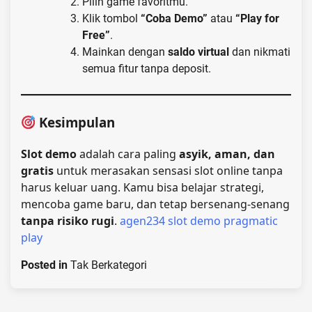
Pilih game favoritmu.
Klik tombol
“Coba Demo”
atau
“Play for
Free”
.
Mainkan dengan
saldo virtual
dan nikmati
semua fitur tanpa deposit.
Kesimpulan
Slot demo
adalah cara paling
asyik, aman, dan
gratis
untuk merasakan sensasi slot online tanpa
harus keluar uang. Kamu bisa belajar strategi,
mencoba game baru, dan tetap bersenang-senang
tanpa risiko rugi
.
agen234 slot demo pragmatic
play
Posted in
Tak Berkategori