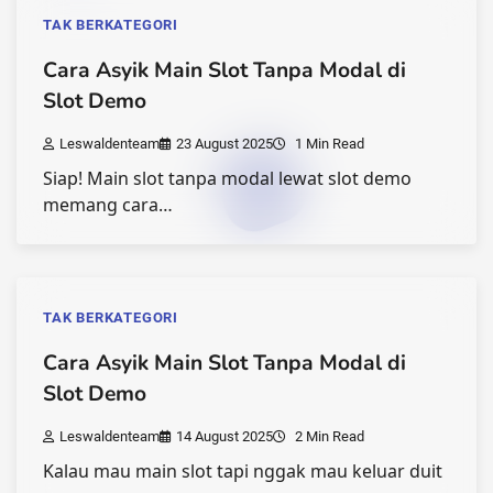
TAK BERKATEGORI
Cara Asyik Main Slot Tanpa Modal di
Slot Demo
Leswaldenteam
23 August 2025
1 Min Read
Siap! Main slot tanpa modal lewat slot demo
memang cara…
TAK BERKATEGORI
Cara Asyik Main Slot Tanpa Modal di
Slot Demo
Leswaldenteam
14 August 2025
2 Min Read
Kalau mau main slot tapi nggak mau keluar duit