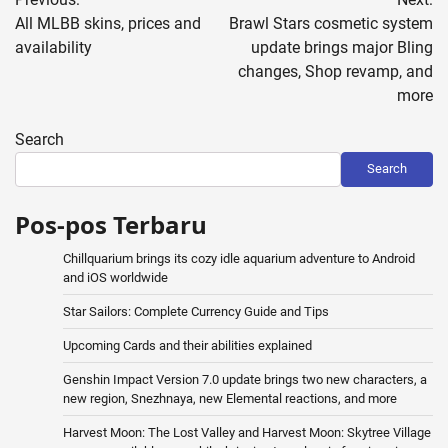
navigation
All MLBB skins, prices and
Brawl Stars cosmetic system
availability
update brings major Bling
changes, Shop revamp, and
more
Search
Search
Pos-pos Terbaru
Chillquarium brings its cozy idle aquarium adventure to Android
and iOS worldwide
Star Sailors: Complete Currency Guide and Tips
Upcoming Cards and their abilities explained
Genshin Impact Version 7.0 update brings two new characters, a
new region, Snezhnaya, new Elemental reactions, and more
Harvest Moon: The Lost Valley and Harvest Moon: Skytree Village