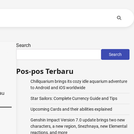
Search
Search
Pos-pos Terbaru
Chillquarium brings its cozy idle aquarium adventure
to Android and iOS worldwide
au
Star Sailors: Complete Currency Guide and Tips
Upcoming Cards and their abilities explained
Genshin Impact Version 7.0 update brings two new
characters, a new region, Snezhnaya, new Elemental
reactions, and more