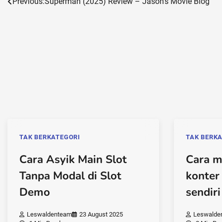
Post
Previous:
Superman (2025) Review – Jason’s Movie Blog
navigation
TAK BERKATEGORI
TAK BERK
Cara Asyik Main Slot
Cara m
Tanpa Modal di Slot
konter
Demo
sendiri
Leswaldenteam
23 August 2025
Leswalde