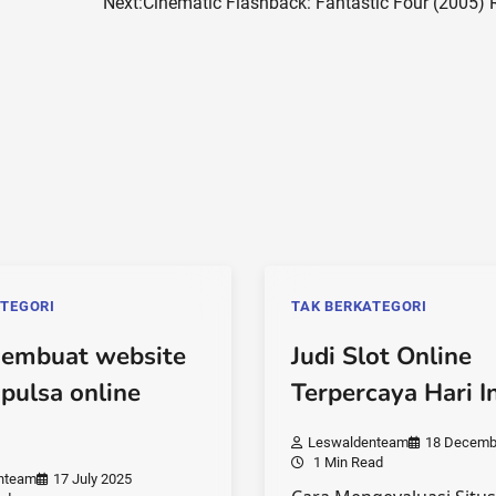
Next:
Cinematic Flashback: Fantastic Four (2005) 
ATEGORI
TAK BERKATEGORI
embuat website
Judi Slot Online
 pulsa online
Terpercaya Hari In
Leswaldenteam
18 Decemb
1 Min Read
nteam
17 July 2025